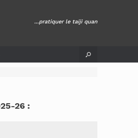
...pratiquer le taiji quan
t
025-26 :