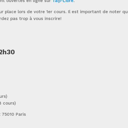
ont ouvertes en ligne sur
Taiji-Libre
.
r place lors de votre 1er cours. Il est important de noter 
dez pas trop à vous inscrire!
12h30
urs)
8 cours)
 75010 Paris