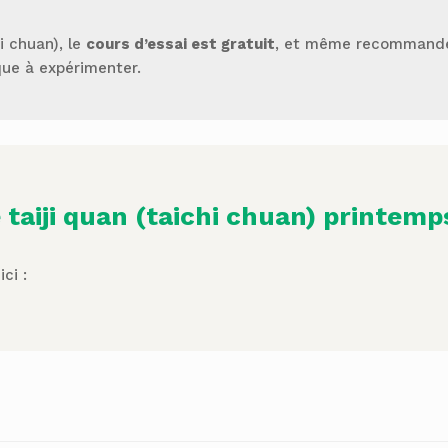
i chuan), le
cours d’essai est gratuit
, et même recommandé!
que à expérimenter.
 taiji quan (taichi chuan) printemp
ci :